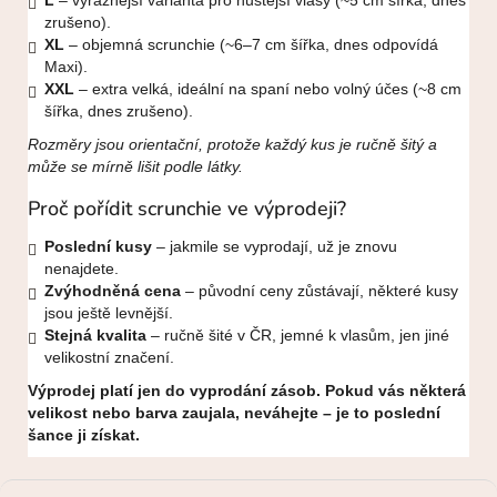
L
– výraznější varianta pro hustější vlasy (~5 cm šířka, dnes
zrušeno).
XL
– objemná scrunchie (~6–7 cm šířka, dnes odpovídá
Maxi).
XXL
– extra velká, ideální na spaní nebo volný účes (~8 cm
šířka, dnes zrušeno).
Rozměry jsou orientační, protože každý kus je ručně šitý a
může se mírně lišit podle látky.
Proč pořídit scrunchie ve výprodeji?
Poslední kusy
– jakmile se vyprodají, už je znovu
nenajdete.
Zvýhodněná cena
– původní ceny zůstávají, některé kusy
jsou ještě levnější.
Stejná kvalita
– ručně šité v ČR, jemné k vlasům, jen jiné
velikostní značení.
Výprodej platí jen do vyprodání zásob. Pokud vás některá
velikost nebo barva zaujala, neváhejte – je to poslední
šance ji získat.