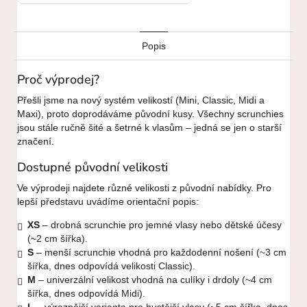
Popis
Proč výprodej?
Přešli jsme na nový systém velikostí (Mini, Classic, Midi a
Maxi), proto doprodáváme původní kusy. Všechny scrunchies
jsou stále ručně šité a šetrné k vlasům – jedná se jen o starší
značení.
Dostupné původní velikosti
Ve výprodeji najdete různé velikosti z původní nabídky. Pro
lepší představu uvádíme orientační popis:
XS
– drobná scrunchie pro jemné vlasy nebo dětské účesy
(~2 cm šířka).
S
– menší scrunchie vhodná pro každodenní nošení (~3 cm
šířka, dnes odpovídá velikosti Classic).
M
– univerzální velikost vhodná na culíky i drdoly (~4 cm
šířka, dnes odpovídá Midi).