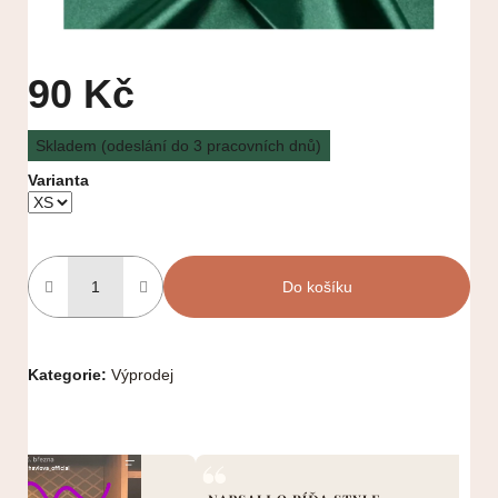
90 Kč
Měrná
Skladem (odeslání do 3 pracovních dnů)
cena:
Varianta
Do košíku
Kategorie
:
Výprodej