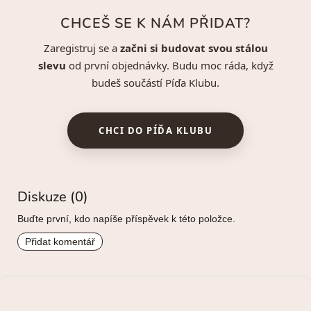
CHCEŠ SE K NÁM PŘIDAT?
Zaregistruj se a
začni si budovat svou stálou
slevu
od první objednávky. Budu moc ráda, když
budeš součástí Píďa Klubu.
CHCI DO PÍĎA KLUBU
Diskuze (0)
Buďte první, kdo napíše příspěvek k této položce.
Přidat komentář
Z