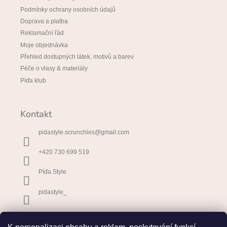
Podmínky ochrany osobních údajů
Doprava a platba
Reklamační řád
Moje objednávka
Přehled dostupných látek, motivů a barev
Péče o vlasy & materiály
Píďa klub
Kontakt
pidastyle.scrunchies
@
gmail.com
+420 730 699 519
Píďa Style
pidastyle_
Přijímáme online platby