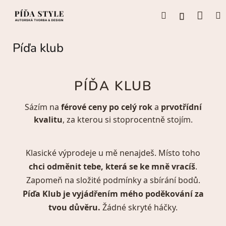
Přejít
Náku
Hledat
M
na
Přihlášení
obsah
koší
Píďa klub
PÍĎA KLUB
Sázím na
férové ceny po celý rok
a
prvotřídní
kvalitu
, za kterou si stoprocentně stojím.
Klasické výprodeje u mě nenajdeš. Místo toho
chci odměnit tebe, která se ke mně vracíš
.
Zapomeň na složité podmínky a sbírání bodů.
Píďa Klub je vyjádřením mého poděkování za
tvou důvěru.
Žádné skryté háčky.