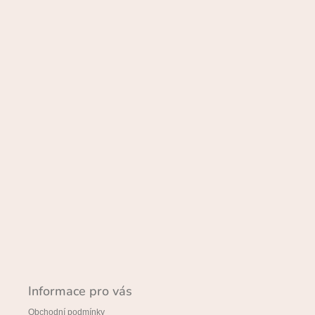
á
p
a
t
í
Informace pro vás
Obchodní podmínky