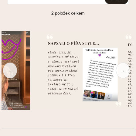
2
položek celkem
O
v
l
á
d
a
c
í
p
r
←
→
v
k
y
v
ý
p
i
s
u