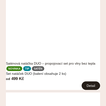
o
d
u
k
t
ů
Saténová natáčka DUO – propojovací set pro vlny bez tepla
NOVINKA
TIP
SATÉN
Set natáček DUO (balení obsahuje 2 ks)
499 Kč
od
Detail