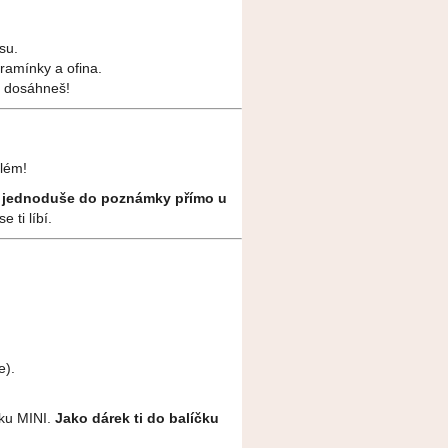
su.
ramínky a ofina.
u dosáhneš!
blém!
í jednoduše do poznámky přímo u
 ti líbí.
e).
čku MINI.
Jako dárek ti do balíčku