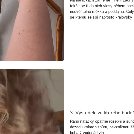
Na natáčkách záměrně **není žádný 
takže se ti do nich vlasy během noci
neuvěřitelně měkká a poddajná. Celý 
se kterou se spí naprosto královsky
3. Výsledek, ze kterého bude
Ráno natáčky opatrně rozepni a sund
dozadu kolmo vzhůru, nevzniknou žá
bohatý vodopád vln.