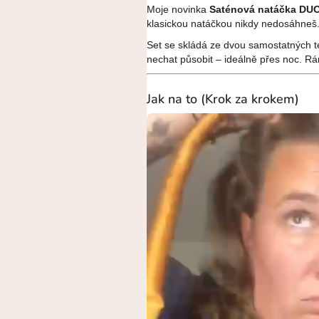
Moje novinka
Saténová natáčka DU
klasickou natáčkou nikdy nedosáhneš
Set se skládá ze dvou samostatných te
nechat působit – ideálně přes noc. R
Jak na to (Krok za krokem)