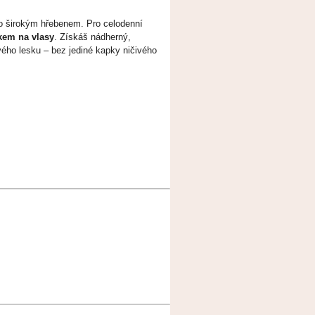
bo širokým hřebenem. Pro celodenní
akem na vlasy
. Získáš nádherný,
ého lesku – bez jediné kapky ničivého