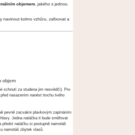
ximálním objemem
, jakého s jednou
y navinout kolmo vzhůru, zafixovat a
ro objem
hé schnutí za studena jim nesvědčí). Pro
 před nasazením nanést trochu tvého
bě pevně zacvakni plavkovým zapínáním
 hlavy. Jedna natáčka ti bude směřovat
Na přední natáčku si postupně namotáš
čku namotáš zbytek vlasů.