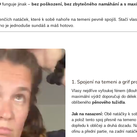
O
funguje jinak –
bez poškození, bez zbytečného namáhání a s ma
.
nčích natáček, které k sobě nahoře na temeni pevně spojíš. Stačí vlas
áno je jednoduše sundáš a máš hotovo.
1. Spojení na temeni a grif p
Vlasy nejdříve vyfoukej fénem (dlou
maximální výdrž doporučuji do délek
oblíbeného
pěnového tužidla
.
Jak na nasazení:
Obě natáčky k so
a polož tento spoj přesně na temeno
dopředu k obličeji a druhá dozadu. 
ofinu a přední partie, na zadní natá