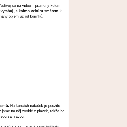
odívej se na video – prameny kolem
e
vytahuj je kolmo vzhůru směrem k
chaný objem už od kořínků.
ismů.
Na koncích natáček je použito
 jsme na něj zvyklé z plavek, takže ho
lepu za hlavou.