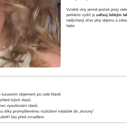
Vzniklé vlny jemně pročeš prsty ne
perfektní výdrž je
zafixuj lehkým l
nadýchaný účes plný objemu a zdrav
tepla.
 luxusním objemem po celé hlavě.
zhled tvých vlasů.
nec vysušování vlasů.
 díky promyšlenému rozložení natáček do „koruny“.
 ušetří čas před zrcadlem.