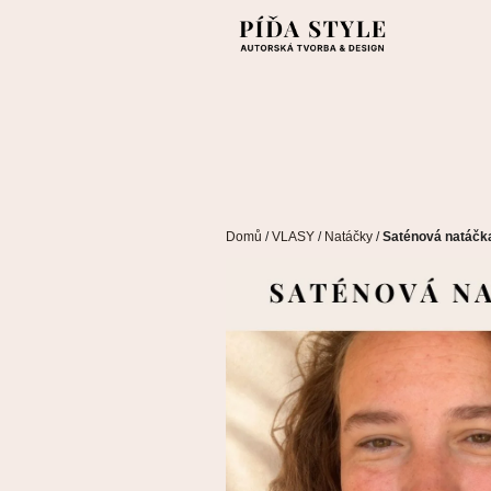
Přejít
na
obsah
Domů
/
VLASY
/
Natáčky
/
Saténová natáčka