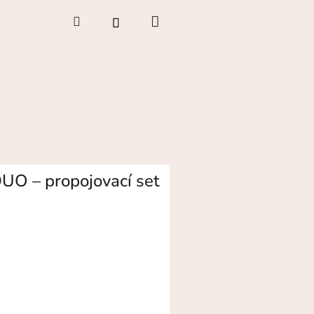
Nákupní
Hledat
Přihlášení
košík
UO – propojovací set