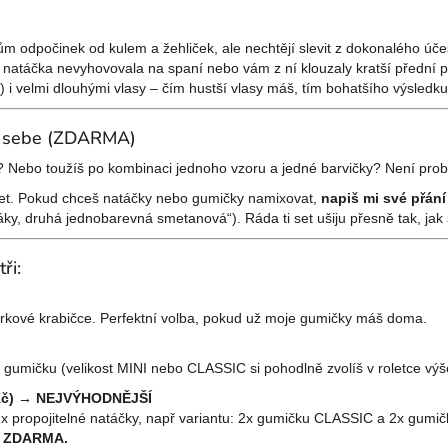
sům odpočinek od kulem a žehliček, ale nechtějí slevit z dokonalého úče
á natáčka nevyhovovala na spaní nebo vám z ní klouzaly kratší přední p
 i velmi dlouhými vlasy – čím hustší vlasy máš, tím bohatšího výsledk
le sebe (ZDARMA)
y? Nebo toužíš po kombinaci jednoho vzoru a jedné barvičky? Není pro
ůj set. Pokud chceš natáčky nebo gumičky namixovat,
napiš mi své přán
y, druhá jednobarevná smetanová“). Ráda ti set ušiju přesně tak, jak se
ři:
árkové krabičce. Perfektní volba, pokud už moje gumičky máš doma.
 gumičku (velikost MINI nebo CLASSIC si pohodlně zvolíš v roletce výš
0 Kč) → NEJVÝHODNĚJŠÍ
x propojitelné natáčky, např variantu: 2x gumičku CLASSIC a 2x gumi
la ZDARMA.