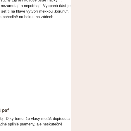
suchý zip ani kovové ostré háčky**,
 nezamotají a nepotrhají. Vycpaná část je
set ti na hlavě vytvoří měkkou „korunu“,
 a pohodlně na boku i na zádech.
š paf
ej. Díky tomu, že vlasy motáš dopředu a
dné splihlé prameny, ale neskutečně