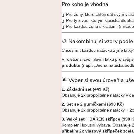
Pro koho je vhodná
Pro ženy, které chtějí dát svým vla
Pro ty z vás, kterým klasická dlouh
Pro každou ženu s kratšími (mikádo)
🎨 Nakombinuj si vzory pod
Chceš mít každou natáčku z jiné látk
V roletce si zvol hlavní látku pro sv
produktu
(např. „Jedna natáčka bodlák
🌟 Vyber si svou úroveň a ušet
1. Základní set (449 Kč)
Obsahuje 2x propojitelné natáčky v d
2. Set se 2 gumičkami (690 Kč)
Obsahuje 2x propojitelné natáčky + 2x
3. Velký set + DÁREK skřípce (99
Kompletní luxusní výbava. Obsahuje 2
přibalím 2x vlasový skřípeček zce