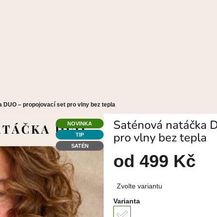
 DUO – propojovací set pro vlny bez tepla
Saténová natáčka D
NOVINKA
pro vlny bez tepla
TIP
SATÉN
od
499 Kč
Měrná
Zvolte variantu
cena:
Varianta