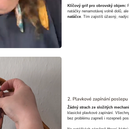
Klíčový grif pro obrovský objem:
P
natáčky nenamotávej volně dolů, al
natáčce
. Tím zajistíš úžasný, nadý
2. Plavkové zapínání poslepu
Žádný strach ze složitých mechan
klasické plavkové zapínání. Všechny
bez problému zapneš i rozepneš pos