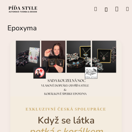
Přejít
Náku
Hledat
M
na
Přihlášení
obsah
koší
Epoxyma
EXKLUZIVNÍ ČESKÁ SPOLUPRÁCE
Když se látka
potká s korálkem