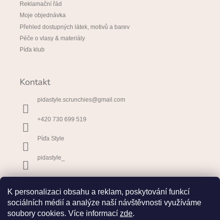
Reklamační řád
Moje objednávka
Přehled dostupných látek, motivů a barev
Péče o vlasy & materiály
Píďa klub
Kontakt
pidastyle.scrunchies
@
gmail.com
+420 730 699 519
Píďa Style
pidastyle_
Přijímáme online platby
K personalizaci obsahu a reklam, poskytování funkcí
sociálních médií a analýze naší návštěvnosti využíváme
soubory cookies. Více informací
zde
.