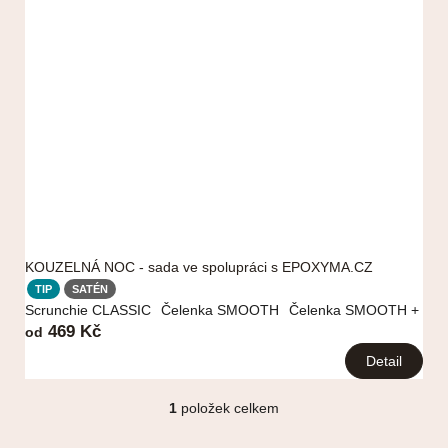
o
d
u
k
t
ů
KOUZELNÁ NOC - sada ve spolupráci s EPOXYMA.CZ
TIP
SATÉN
Scrunchie CLASSIC
Čelenka SMOOTH
Čelenka SMOOTH + scr
469 Kč
od
Detail
1
položek celkem
O
v