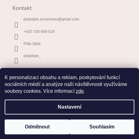
Kontakt
pidastyle.scrunchies
@
gmail.com
+420 730 699 519
Píďa Style
pidastyle_
Přijímáme online platby
K personalizaci obsahu a reklam, poskytování funkcí
sociálních médií a analýze naší návštěvnosti využíváme
soubory cookies. Více informací
zde
.
Nastavení
| Tvůrce webu: Ateliér na rohu
Odmítnout
Souhlasím