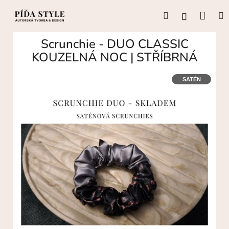
Přejít
Náku
Hledat
M
na
Přihlášení
obsah
koší
Scrunchie - DUO CLASSIC
KOUZELNÁ NOC | STŘÍBRNÁ
SATÉN