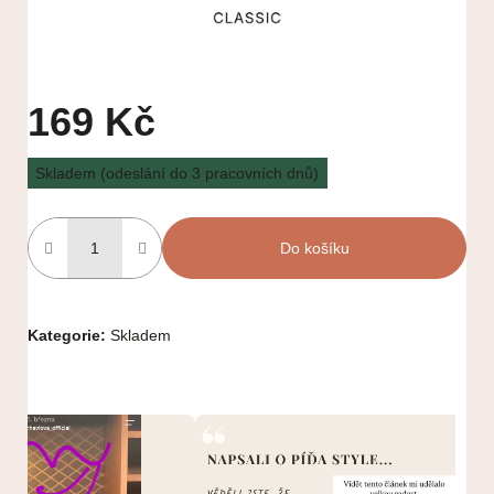
169 Kč
Měrná
Skladem (odeslání do 3 pracovních dnů)
cena:
Do košíku
Kategorie
:
Skladem