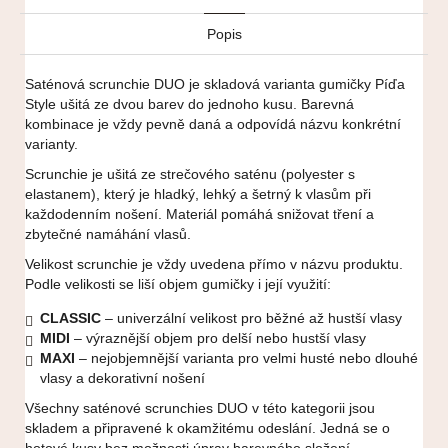
Popis
Saténová scrunchie DUO je skladová varianta gumičky Píďa
Style ušitá ze dvou barev do jednoho kusu. Barevná
kombinace je vždy pevně daná a odpovídá názvu konkrétní
varianty.
Scrunchie je ušitá ze strečového saténu (polyester s
elastanem), který je hladký, lehký a šetrný k vlasům při
každodenním nošení. Materiál pomáhá snižovat tření a
zbytečné namáhání vlasů.
Velikost scrunchie je vždy uvedena přímo v názvu produktu.
Podle velikosti se liší objem gumičky i její využití:
CLASSIC
– univerzální velikost pro běžné až hustší vlasy
MIDI
– výraznější objem pro delší nebo hustší vlasy
MAXI
– nejobjemnější varianta pro velmi husté nebo dlouhé
vlasy a dekorativní nošení
Všechny saténové scrunchies DUO v této kategorii jsou
skladem a připravené k okamžitému odeslání. Jedná se o