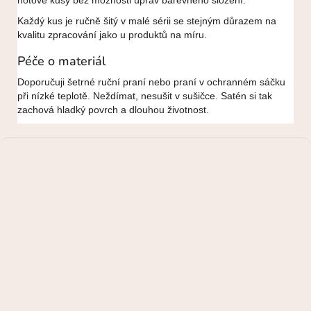
hotové kusy bez možnosti úprav barevného složení.
Každý kus je ručně šitý v malé sérii se stejným důrazem na
kvalitu zpracování jako u produktů na míru.
Péče o materiál
Doporučuji šetrné ruční praní nebo praní v ochranném sáčku
při nízké teplotě. Neždímat, nesušit v sušičce. Satén si tak
zachová hladký povrch a dlouhou životnost.
Z
á
p
a
t
í