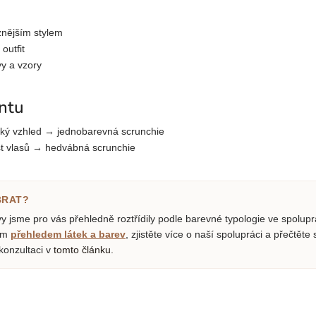
znějším stylem
outfit
y a vzory
antu
ický vzhled → jednobarevná scrunchie
st vlasů → hedvábná scrunchie
BRAT?
 jsme pro vás přehledně roztřídily podle barevné typologie ve spolupr
ším
přehledem látek a barev
, zjistěte více o naší spolupráci a přečtěte 
konzultaci v
tomto článku.