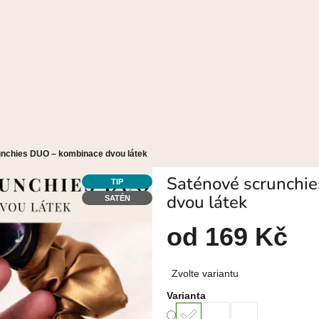
nchies DUO – kombinace dvou látek
Saténové scrunchi
TIP
dvou látek
SATÉN
od
169 Kč
Měrná
Zvolte variantu
cena:
Varianta