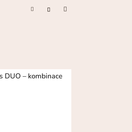
Nákupní
Hledat
Přihlášení
košík
es DUO – kombinace