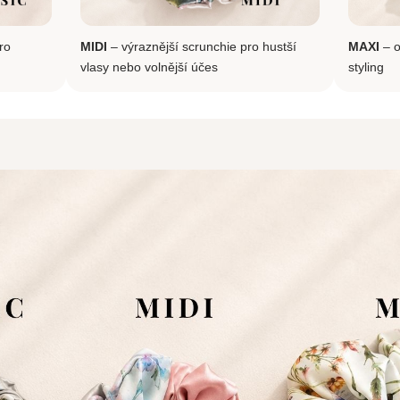
ro
MIDI
– výraznější scrunchie pro hustší
MAXI
– o
vlasy nebo volnější účes
styling