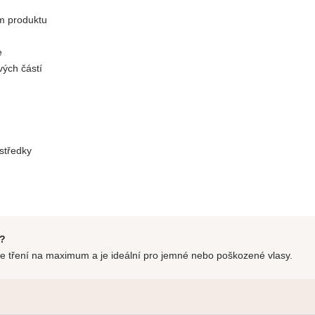
m produktu
e
vých částí
středky
u?
e tření na maximum a je ideální pro jemné nebo poškozené vlasy.