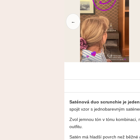
←
Saténová duo scrunchie je jeden 
spojit vzor s jednobarevným saténem
Zvol jemnou tón v tónu kombinaci, 
outfitu.
Satén má hladší povrch než běžné 