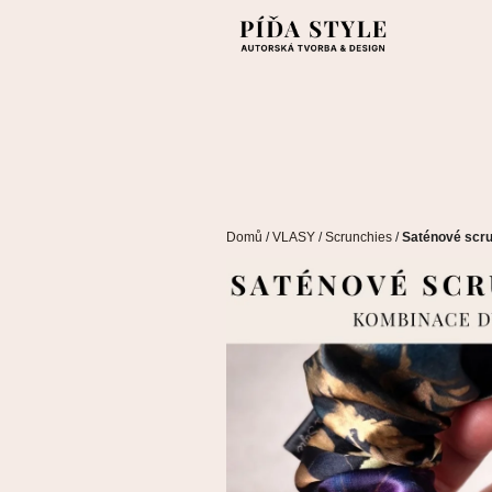
Přejít
na
obsah
Domů
/
VLASY
/
Scrunchies
/
Saténové scru