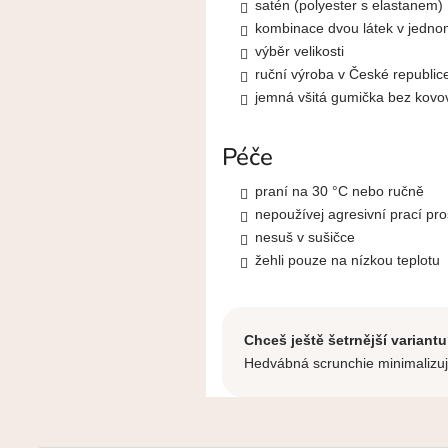
satén (polyester s elastanem)
kombinace dvou látek v jedno
výběr velikosti
ruční výroba v České republic
jemná všitá gumička bez kovo
Péče
praní na 30 °C nebo ručně
nepoužívej agresivní prací pro
nesuš v sušičce
žehli pouze na nízkou teplotu
Chceš ještě šetrnější variant
Hedvábná scrunchie minimalizuj